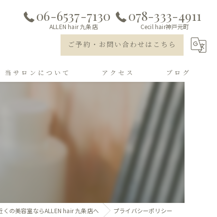
06-6537-7130
078-333-4911
ALLEN hair 九条店
Cecil hair神戸元町
ご予約・お問い合わせはこちら
当サロンについて
アクセス
ブログ
トリートメント
ALLEN hair 九条店
カラー
Cecil hair神戸元町店
メンズ
カット
縮毛矯正
くの美容室ならALLEN hair 九条店へ
プライバシーポリシー